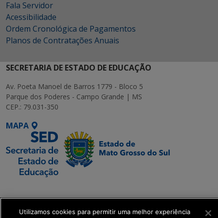
Fala Servidor
Acessibilidade
Ordem Cronológica de Pagamentos
Planos de Contratações Anuais
SECRETARIA DE ESTADO DE EDUCAÇÃO
Av. Poeta Manoel de Barros 1779 - Bloco 5
Parque dos Poderes - Campo Grande | MS
CEP.: 79.031-350
MAPA
SETDIG | Secretaria-
Executiva de
Transformação Digital
Utilizamos cookies para permitir uma melhor experiência