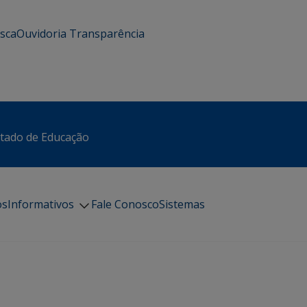
usca
Ouvidoria
Transparência
stado de Educação
os
Informativos
Fale Conosco
Sistemas