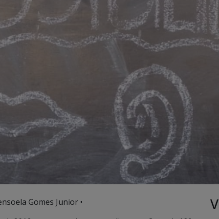
V
ensoela Gomes Junior •