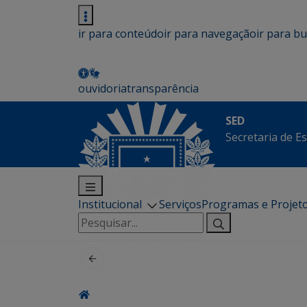
ir para conteúdo
ir para navegação
ir para b
ouvidoria
transparência
SED
Secretaria de E
Institucional
Serviços
Programas e Projet
Pesquisar
por: