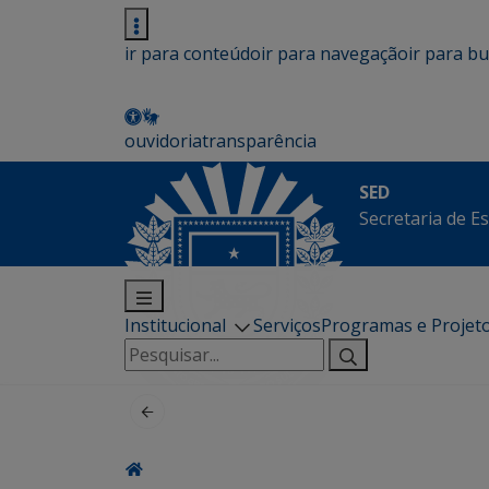
ir para conteúdo
ir para navegação
ir para b
ouvidoria
transparência
SED
Secretaria de E
Institucional
Serviços
Programas e Projet
Pesquisar
por: