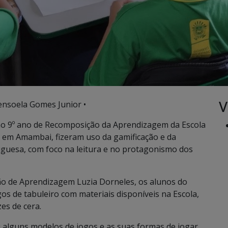
V
ensoela Gomes Junior •
º ao 9º ano de Recomposição da Aprendizagem da Escola
a em Amambai, fizeram uso da gamificação e da
uguesa, com foco na leitura e no protagonismo dos
o de Aprendizagem Luzia Dorneles, os alunos do
s de tabuleiro com materiais disponíveis na Escola,
zes de cera.
u alguns modelos de jogos e as suas formas de jogar