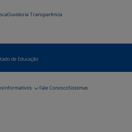
usca
Ouvidoria
Transparência
stado de Educação
os
Informativos
Fale Conosco
Sistemas