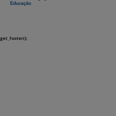
SETDIG | Secretaria-
Executiva de
Transformação Digital
get_footer();