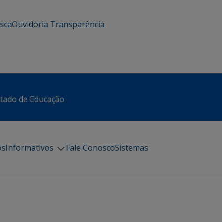
usca
Ouvidoria
Transparência
stado de Educação
os
Informativos
Fale Conosco
Sistemas