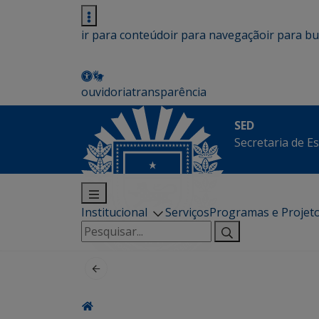
ir para conteúdo
ir para navegação
ir para b
ouvidoria
transparência
SED
Secretaria de E
Institucional
Serviços
Programas e Projet
Pesquisar
por: