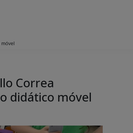
o móvel
llo Correa
io didático móvel