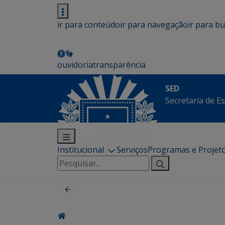
ir para conteúdo
ir para navegação
ir para b
ouvidoria
transparência
SED
Secretaria de E
Institucional
Serviços
Programas e Projet
Pesquisar
por: