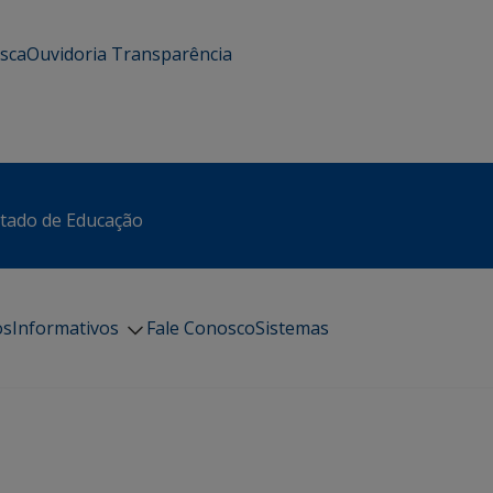
usca
Ouvidoria
Transparência
stado de Educação
os
Informativos
Fale Conosco
Sistemas