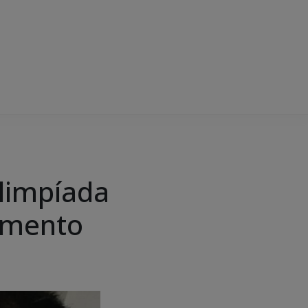
limpíada
imento