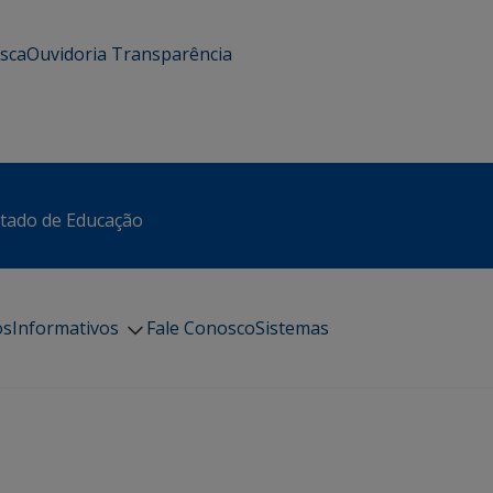
usca
Ouvidoria
Transparência
stado de Educação
os
Informativos
Fale Conosco
Sistemas