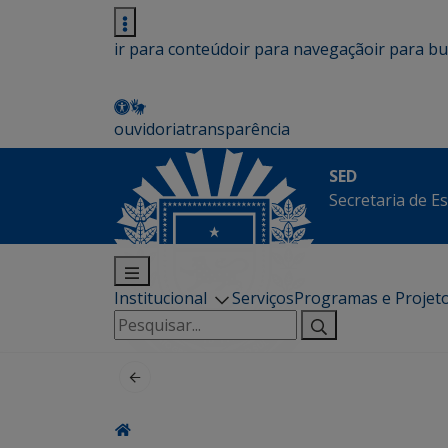
ir para conteúdo
ir para navegação
ir para b
ouvidoria
transparência
SED
Secretaria de E
Institucional
Serviços
Programas e Projet
Pesquisar
por: