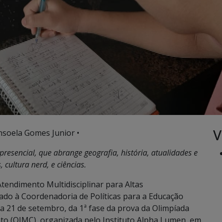
V
nsoela Gomes Junior •
presencial, que abrange geografia, história, atualidades e
, cultura nerd, e ciências.
Atendimento Multidisciplinar para Altas
ado à Coordenadoria de Políticas para a Educação
 a 21 de setembro, da 1ª fase da prova da Olimpíada
to (OIMC), organizada pelo Instituto Alpha Lumen, em