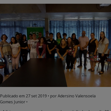
Publicado em
27 set 2019
• por Adersino Valensoela
Gomes Junior •