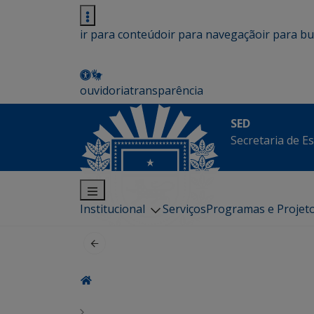
ir para conteúdo
ir para navegação
ir para b
ouvidoria
transparência
SED
Secretaria de E
Institucional
Serviços
Programas e Projet