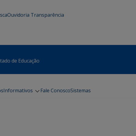
usca
Ouvidoria
Transparência
stado de Educação
os
Informativos
Fale Conosco
Sistemas