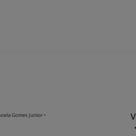
V
soela Gomes Junior •