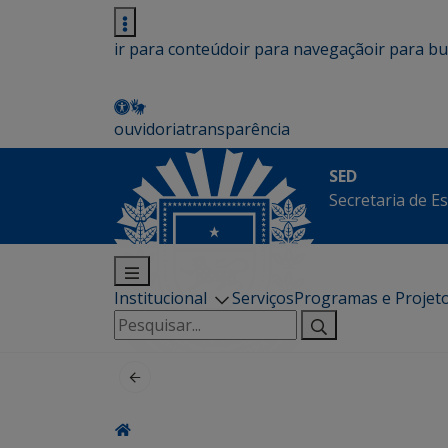
ir para conteúdo
ir para navegação
ir para b
ouvidoria
transparência
SED
Secretaria de E
Institucional
Serviços
Programas e Projet
Pesquisar
por: