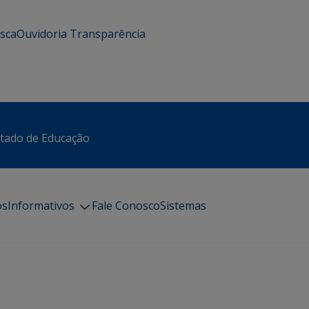
usca
Ouvidoria
Transparência
stado de Educação
os
Informativos
Fale Conosco
Sistemas