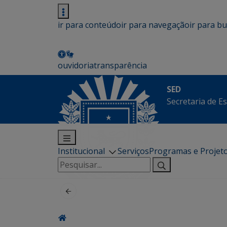
ir para conteúdo
ir para navegação
ir para b
ouvidoria
transparência
SED
Secretaria de E
Institucional
Serviços
Programas e Projet
Pesquisar
por: