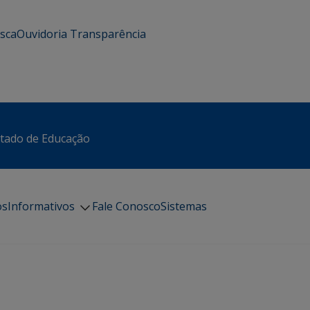
usca
Ouvidoria
Transparência
stado de Educação
os
Informativos
Fale Conosco
Sistemas