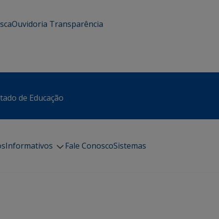
usca
Ouvidoria
Transparência
stado de Educação
os
Informativos
Fale Conosco
Sistemas