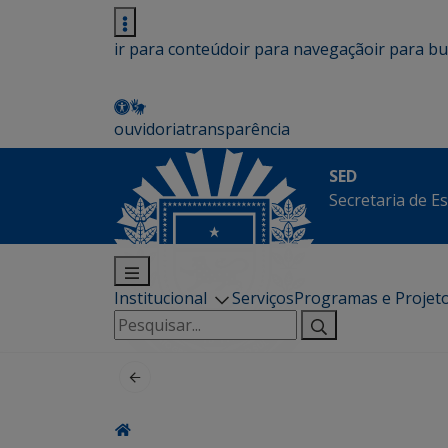
ir para conteúdo
ir para navegação
ir para b
ouvidoria
transparência
SED
Secretaria de E
Institucional
Serviços
Programas e Projet
Pesquisar
por: