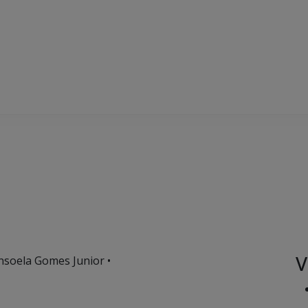
V
nsoela Gomes Junior •