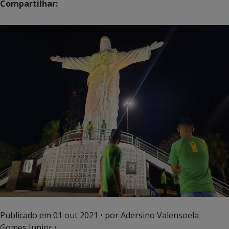
Compartilhar:
Publicado em
01 out 2021
• por Adersino Valensoela
Gomes Junior •