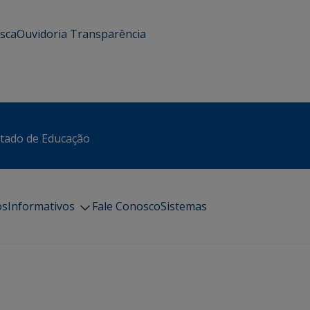
usca
Ouvidoria
Transparência
stado de Educação
os
Informativos
Fale Conosco
Sistemas