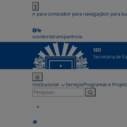
ir para conteúdo
ir para navegação
ir para b
ouvidoria
transparência
SED
Secretaria de E
Institucional
Serviços
Programas e Projet
Pesquisar
por: