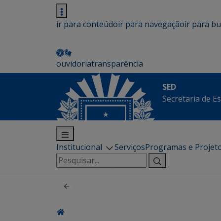
ir para conteúdo
ir para navegação
ir para b
ouvidoria
transparência
SED
Secretaria de E
Institucional
Serviços
Programas e Projet
Pesquisar
por: