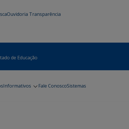
usca
Ouvidoria
Transparência
stado de Educação
os
Informativos
Fale Conosco
Sistemas