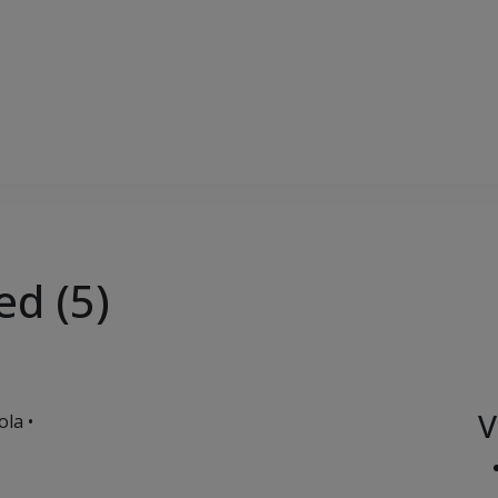
ed (5)
V
ola •