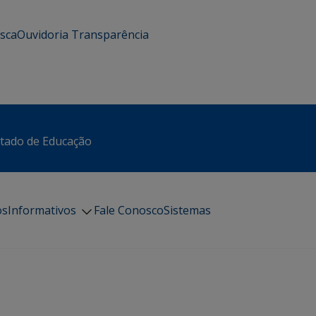
usca
Ouvidoria
Transparência
stado de Educação
os
Informativos
Fale Conosco
Sistemas