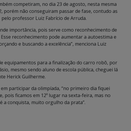
ambém competiram, no dia 23 de agosto, nesta mesma
 2, porém não conseguiram passar de fase, contudo as
pelo professor Luiz Fabrício de Arruda.
rande importância, pois serve como reconhecimento de
. Esse reconhecimento pode aumentar a autoestima e
forçando e buscando a excelência”, menciona Luiz
 de equipamentos para a finalização do carro robô, por
ásio, mesmo sendo aluno de escola pública, cheguei lá
nte Herick Guilherme.
m participar da olimpíada, “no primeiro dia fiquei
 pois ficamos em 12º lugar na sexta-feira, mas no
té a conquista, muito orgulho da prata”.