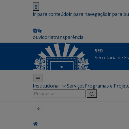
ir para conteúdo
ir para navegação
ir para b
ouvidoria
transparência
SED
Secretaria de E
Institucional
Serviços
Programas e Projet
Pesquisar
por: