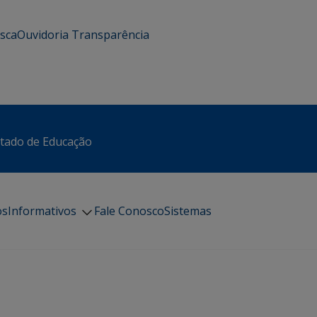
usca
Ouvidoria
Transparência
stado de Educação
os
Informativos
Fale Conosco
Sistemas