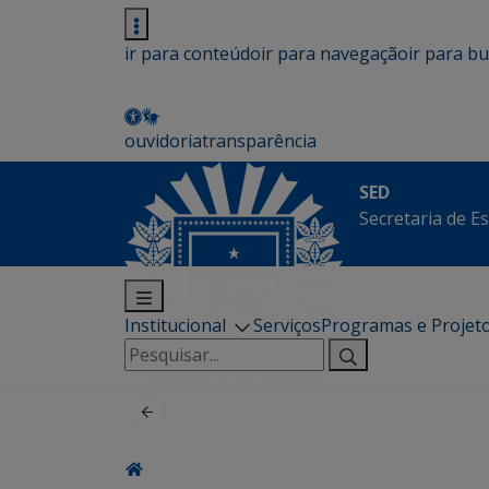
ir para conteúdo
ir para navegação
ir para b
ouvidoria
transparência
SED
Secretaria de E
Institucional
Serviços
Programas e Projet
Pesquisar
por: