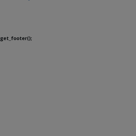
SETDIG | Secretaria-
Executiva de
Transformação Digital
get_footer();