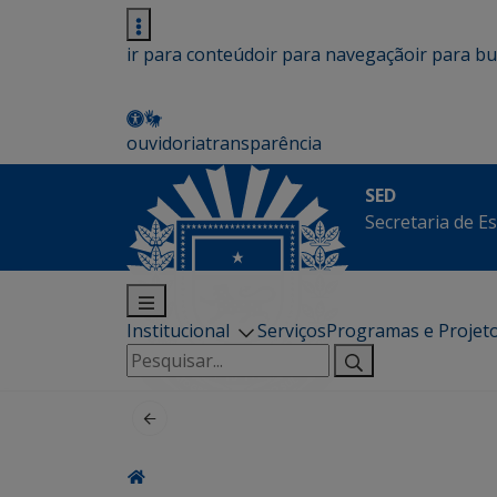
ir para conteúdo
ir para navegação
ir para b
ouvidoria
transparência
SED
Secretaria de E
Institucional
Serviços
Programas e Projet
Pesquisar
por: