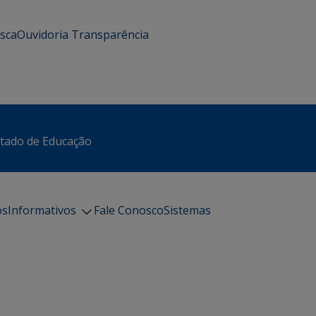
usca
Ouvidoria
Transparência
stado de Educação
os
Informativos
Fale Conosco
Sistemas