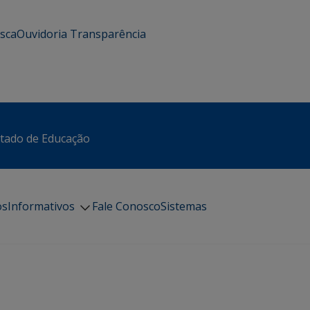
usca
Ouvidoria
Transparência
stado de Educação
os
Informativos
Fale Conosco
Sistemas