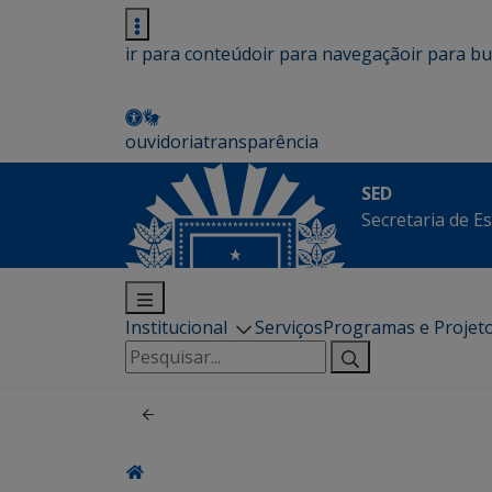
ir para conteúdo
ir para navegação
ir para b
ouvidoria
transparência
SED
Secretaria de E
Institucional
Serviços
Programas e Projet
Pesquisar
por: