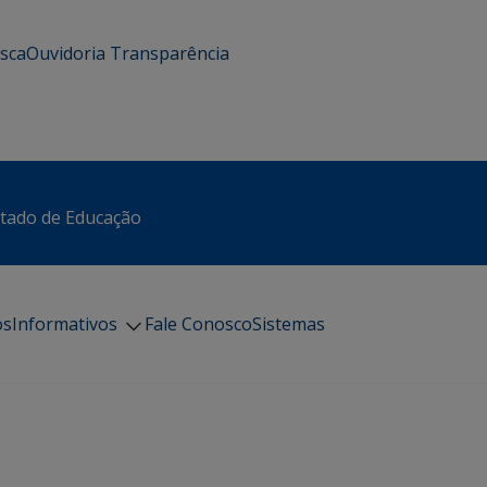
usca
Ouvidoria
Transparência
stado de Educação
os
Informativos
Fale Conosco
Sistemas