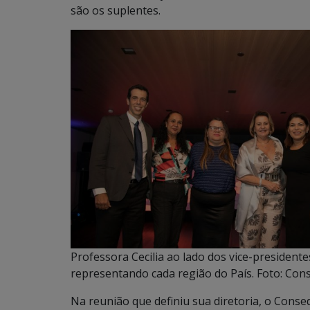
são os suplentes.
Professora Cecilia ao lado dos vice-president
representando cada região do País. Foto: Con
Na reunião que definiu sua diretoria, o Conse