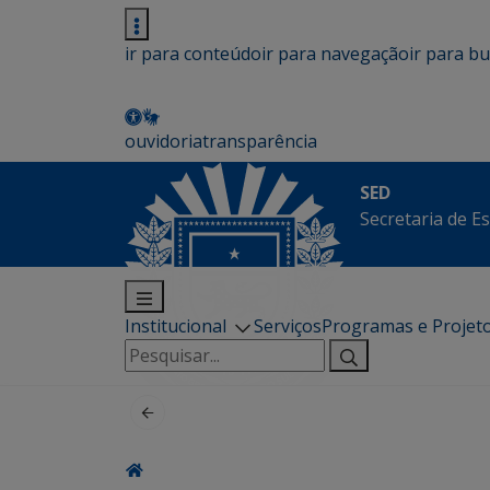
ir para conteúdo
ir para navegação
ir para b
ouvidoria
transparência
SED
Secretaria de E
Institucional
Serviços
Programas e Projet
Pesquisar
por: