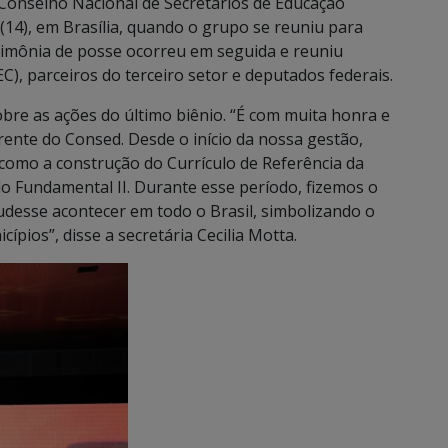
 Conselho Nacional de Secretários de Educação
 (14), em Brasília, quando o grupo se reuniu para
erimônia de posse ocorreu em seguida e reuniu
), parceiros do terceiro setor e deputados federais.
obre as ações do último biênio. “É com muita honra e
rente do Consed. Desde o início da nossa gestão,
como a construção do Currículo de Referência da
do Fundamental II. Durante esse período, fizemos o
desse acontecer em todo o Brasil, simbolizando o
ípios”, disse a secretária Cecilia Motta.