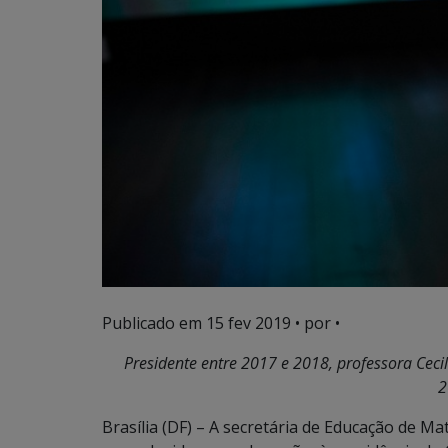
Publicado em
15 fev 2019
• por •
Presidente entre 2017 e 2018, professora Ceci
2
Brasília (DF) – A secretária de Educação de Ma