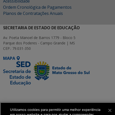
Acessibilidade
Ordem Cronológica de Pagamentos
Planos de Contratações Anuais
SECRETARIA DE ESTADO DE EDUCAÇÃO
Av. Poeta Manoel de Barros 1779 - Bloco 5
Parque dos Poderes - Campo Grande | MS
CEP.: 79.031-350
MAPA
SETDIG | Secretaria-
Executiva de
Transformação Digital
Utilizamos cookies para permitir uma melhor experiência
em nosso website e para nos ajudar a compreender