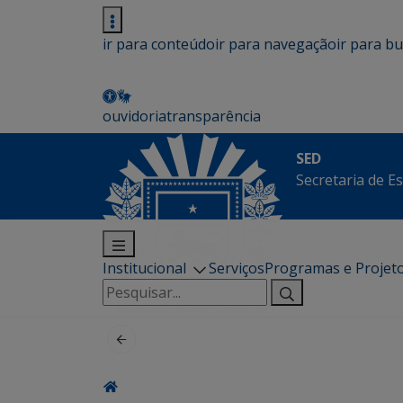
ir para conteúdo
ir para navegação
ir para b
ouvidoria
transparência
SED
Secretaria de E
Institucional
Serviços
Programas e Projet
Pesquisar
por: