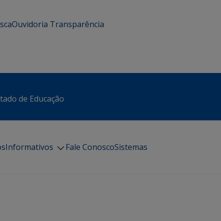
usca
Ouvidoria
Transparência
stado de Educação
os
Informativos
Fale Conosco
Sistemas