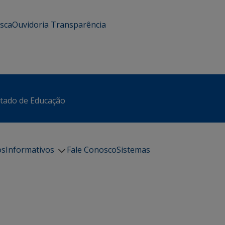
usca
Ouvidoria
Transparência
stado de Educação
os
Informativos
Fale Conosco
Sistemas