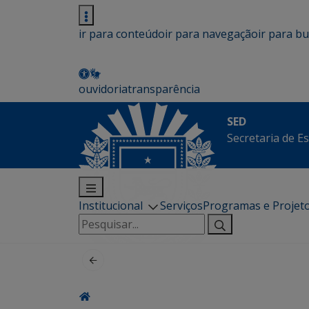
ir para conteúdo
ir para navegação
ir para b
ouvidoria
transparência
SED
Secretaria de E
Institucional
Serviços
Programas e Projet
Pesquisar
por: