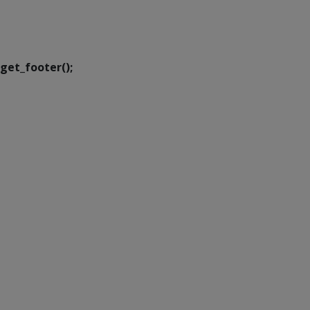
Executiva de
Transformação Digital
get_footer();