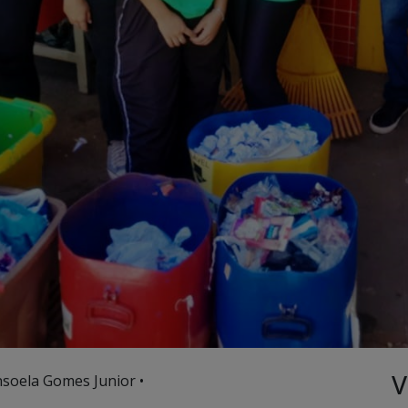
V
nsoela Gomes Junior •