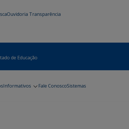
usca
Ouvidoria
Transparência
stado de Educação
os
Informativos
Fale Conosco
Sistemas