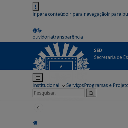
ir para conteúdo
ir para navegação
ir para b
ouvidoria
transparência
SED
Secretaria de E
Institucional
Serviços
Programas e Projet
Pesquisar
por: