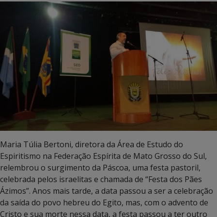
Maria Túlia Bertoni, diretora da Área de Estudo do
Espiritismo na Federação Espírita de Mato Grosso do Sul,
relembrou o surgimento da Páscoa, uma festa pastoril,
celebrada pelos israelitas e chamada de “Festa dos Pães
Ázimos”. Anos mais tarde, a data passou a ser a celebração
da saída do povo hebreu do Egito, mas, com o advento de
Cristo e sua morte nessa data, a festa passou a ter outro