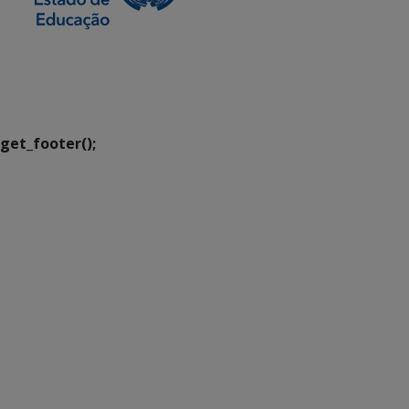
SETDIG | Secretaria-
Executiva de
Transformação Digital
get_footer();