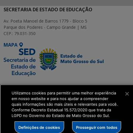
SECRETARIA DE ESTADO DE EDUCAÇÃO
Av. Poeta Manoel de Barros 1779 - Bloco 5
Parque dos Poderes - Campo Grande | MS
CEP.: 79.031-350
MAPA
SETDIG | Secretaria-
Executiva de
Utilizamos cookies para permitir uma melhor experiência
Transformação Digital
em nosso website e para nos ajudar a compreender
quais informações são mais úteis e relevantes para você.
Conforme Decreto Estadual 15.572/2020 que trata da
get_footer();
LGPD no Governo do Estado de Mato Grosso do Sul.
Definições de cookies
Prosseguir com todos