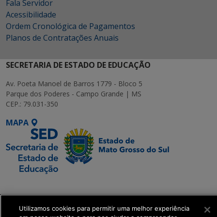
Fala Servidor
Acessibilidade
Ordem Cronológica de Pagamentos
Planos de Contratações Anuais
SECRETARIA DE ESTADO DE EDUCAÇÃO
Av. Poeta Manoel de Barros 1779 - Bloco 5
Parque dos Poderes - Campo Grande | MS
CEP.: 79.031-350
MAPA
SETDIG | Secretaria-
Executiva de
Transformação Digital
Utilizamos cookies para permitir uma melhor experiência