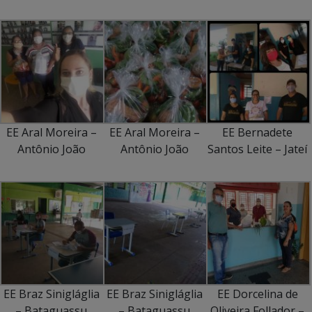
EE Aral Moreira –
EE Aral Moreira –
EE Bernadete
Antônio João
Antônio João
Santos Leite – Jateí
EE Braz Sinigláglia
EE Braz Sinigláglia
EE Dorcelina de
– Bataguassu
– Bataguassu
Oliveira Follador –